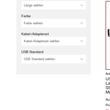
Farbe
Kabel-/Adapterart
USB Standard
Ar
U
L
St
Me
Au
Pr