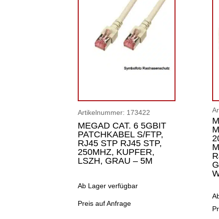
A
Artikelnummer:
173422
M
MEGAD CAT. 6 5GBIT
M
PATCHKABEL S/FTP,
2
RJ45 STP RJ45 STP,
M
250MHZ, KUPFER,
R
LSZH, GRAU – 5M
G
W
Ab Lager verfügbar
A
Preis auf Anfrage
Pr