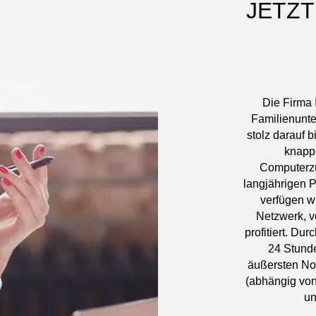
JETZT
Die Firma 
Familienunte
stolz darauf 
knapp 
Computerzu
langjährigen P
verfügen w
Netzwerk, v
profitiert. Du
24 Stunde
äußersten No
(abhängig von
un