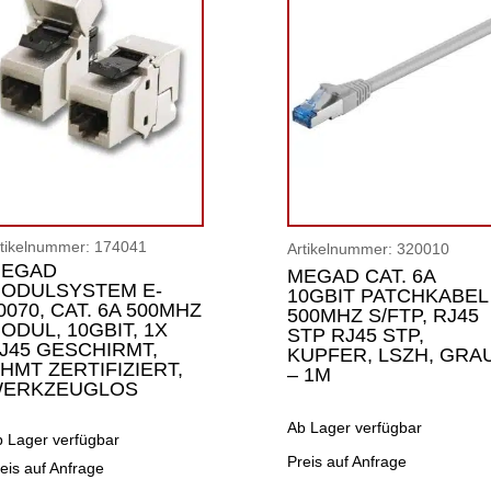
rtikelnummer:
174041
Artikelnummer:
320010
EGAD
MEGAD CAT. 6A
ODULSYSTEM E-
10GBIT PATCHKABEL
0070, CAT. 6A 500MHZ
500MHZ S/FTP, RJ45
ODUL, 10GBIT, 1X
STP RJ45 STP,
J45 GESCHIRMT,
KUPFER, LSZH, GRA
HMT ZERTIFIZIERT,
– 1M
ERKZEUGLOS
Ab Lager verfügbar
b Lager verfügbar
Preis auf Anfrage
eis auf Anfrage