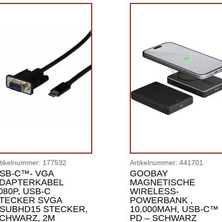
rtikelnummer:
177532
Artikelnummer:
441701
SB-C™- VGA
GOOBAY
DAPTERKABEL
MAGNETISCHE
080P, USB-C
WIRELESS-
TECKER SVGA
POWERBANK ,
SUBHD15 STECKER,
10.000MAH, USB-C™
CHWARZ, 2M
PD – SCHWARZ