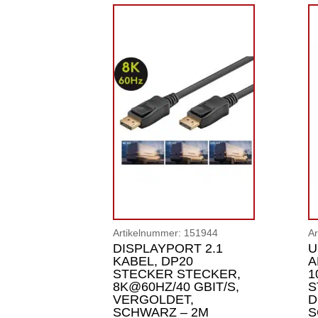
Artikelnummer:
151944
A
DISPLAYPORT 2.1
U
KABEL, DP20
A
STECKER STECKER,
1
8K@60HZ/40 GBIT/S,
S
VERGOLDET,
D
SCHWARZ – 2M
S