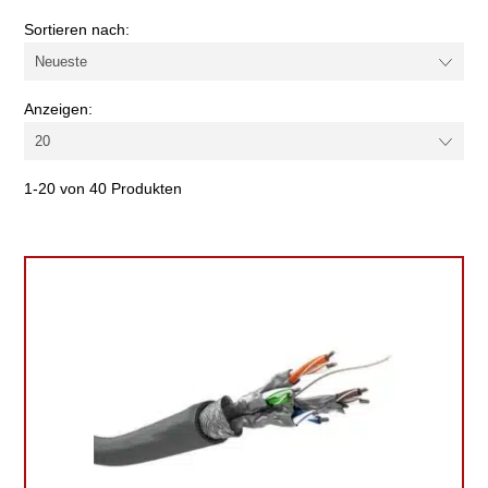
Farbe
Sortieren nach:
Kategorie
Anzeigen:
Schirmung
1-20 von 40 Produkten
Kabel-/Adapterart