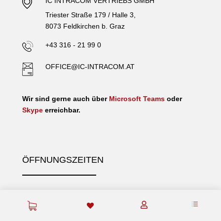
IC INTRACOM VERTRIEBS GMBH
Triester Straße 179 / Halle 3,
8073 Feldkirchen b. Graz
+43 316 - 21 99 0
OFFICE@IC-INTRACOM.AT
Wir sind gerne auch über
Microsoft Teams
oder
Skype
erreichbar.
ÖFFNUNGSZEITEN
Montag bis Donnerstag
d

08:00 Uhr - 12:00 Uhr,