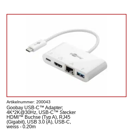
Artikelnummer: 200043
Goobay USB-C™ Adapter;
4K*2K@30Hz, USB-C™ Stecker
HDMI™ Buchse (Typ A), RJ45
(Gigabit), USB 3.0 (A), USB-C,
weiss - 0.20m