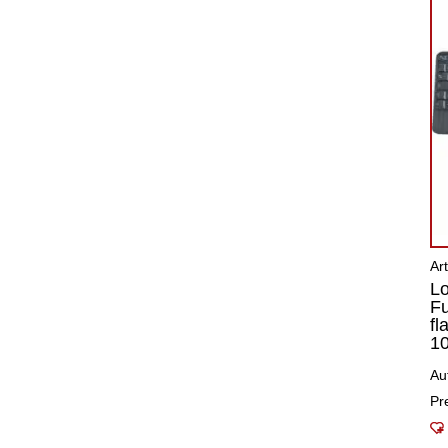
Ar
Lo
Fu
fl
10
Au
Pr