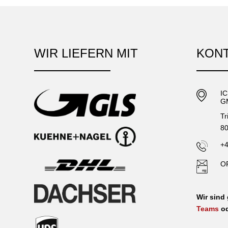
WIR LIEFERN MIT
KON
I
G
Tr
80
+4
O
Wir sind
Teams
o