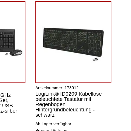
Artikelnummer: 173012
LogiLink® ID0209 Kabellose
.4GHz
beleuchtete Tastatur mit
Set,
Regenbogen-
k USB
Hintergrundbeleuchtung -
z-silber
schwarz
Ab Lager verfügbar
Preis auf Anfrage