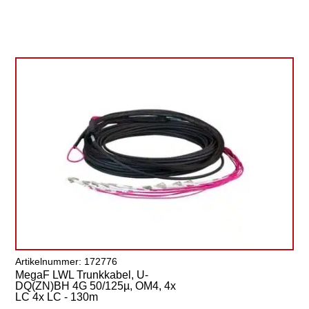
Artikelnummer: 172776
MegaF LWL Trunkkabel, U-
DQ(ZN)BH 4G 50/125µ, OM4, 4x
LC 4x LC - 130m