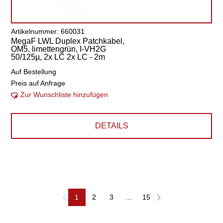
Artikelnummer: 660031
MegaF LWL Duplex Patchkabel,
OM5, limettengrün, I-VH2G
50/125µ, 2x LC 2x LC - 2m
Auf Bestellung
Preis auf Anfrage
Zur Wunschliste hinzufügen
DETAILS
1
2
3
...
15