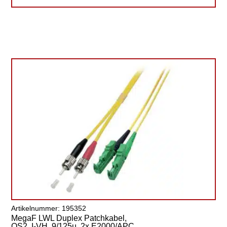
Artikelnummer: 195352
MegaF LWL Duplex Patchkabel,
OS2, I-VH, 9/125µ, 2x E2000/APC