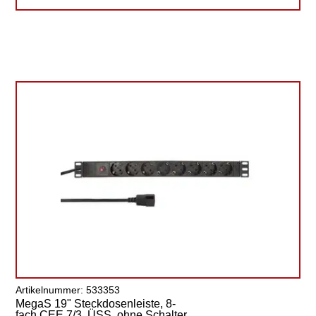
Artikelnummer: 533353
MegaS 19" Steckdosenleiste, 8-
fach CEE 7/3, ÜSS, ohne Schalter,