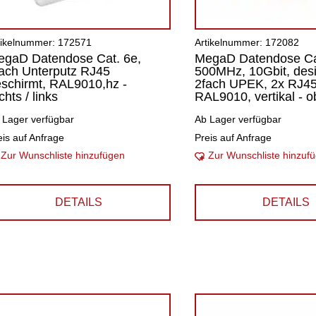
tikelnummer: 172571
Artikelnummer: 172082
egaD Datendose Cat. 6e,
MegaD Datendose Ca
ach Unterputz RJ45
500MHz, 10Gbit, desi
schirmt, RAL9010,hz -
2fach UPEK, 2x RJ45
chts / links
RAL9010, vertikal - 
 Lager verfügbar
Ab Lager verfügbar
eis auf Anfrage
Preis auf Anfrage
Zur Wunschliste hinzufügen
Zur Wunschliste hinzuf
DETAILS
DETAILS