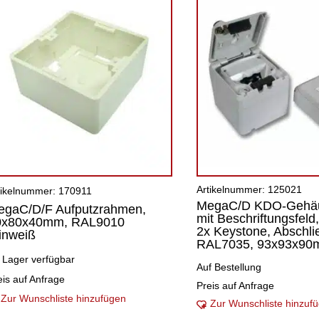
Artikelnummer: 125021
tikelnummer: 170911
MegaC/D KDO-Gehä
egaC/D/F Aufputzrahmen,
mit Beschriftungsfeld,
0x80x40mm, RAL9010
2x Keystone, Abschli
inweiß
RAL7035, 93x93x9
 Lager verfügbar
Auf Bestellung
eis auf Anfrage
Preis auf Anfrage
Zur Wunschliste hinzufügen
Zur Wunschliste hinzuf