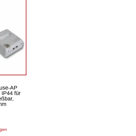
use-AP
 IP44 für
eßbar,
0mm
ügen