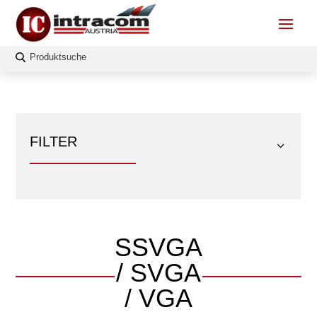
FILTER
SSVGA
FILTERN
/ SVGA
Länge
/ VGA