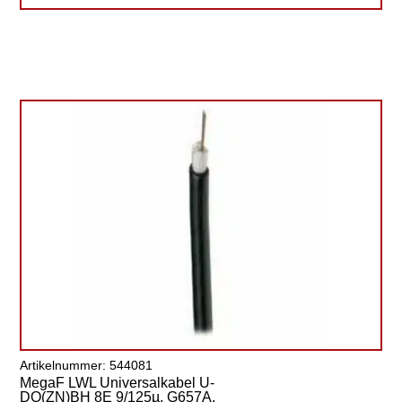
Artikelnummer: 544081
MegaF LWL Universalkabel U-
DQ(ZN)BH 8E 9/125µ, G657A,