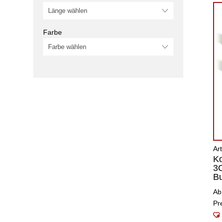
Farbe
Ar
Ko
3C
Bu
Ab
Pr