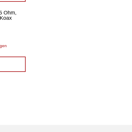
75 Ohm,
 Koax
ügen