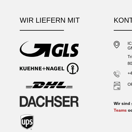
WIR LIEFERN MIT
KON
I
G
Tr
80
+4
O
Wir sind
Teams
o