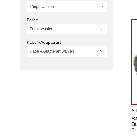
Farbe
Kabel-/Adapterart
Ar
SA
Bu
au