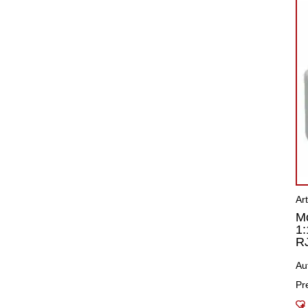
Ar
Mo
1
R
Au
Pr