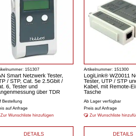
tikelnummer: 151307
Artikelnummer: 151300
N Smart Netzwerk Tester,
LogiLink® WZ0011 N
P / STP, Cat. 5e 2.5Gbit /
Tester, UTP / STP u
t. 6, Tester und
Kabel, mit Remote-Ei
ängenmessung über TDR
Tasche
f Bestellung
Ab Lager verfügbar
eis auf Anfrage
Preis auf Anfrage
Zur Wunschliste hinzufügen
Zur Wunschliste hinzuf
DETAILS
DETAILS