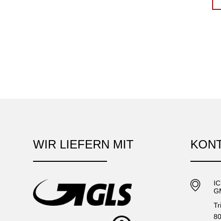
WIR LIEFERN MIT
KON
I
G
Tr
80