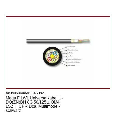
Artikelnummer: 545082
Mega F LWL Universalkabel U-
DQ(ZN)BH 8G 50/125µ, OM4,
LSZH, CPR Dca, Multimode -
schwarz