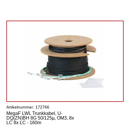
Artikelnummer: 172766
MegaF LWL Trunkkabel, U-
DQ(ZN)BH 8G 50/125µ, OM3, 8x
LC 8x LC - 160m