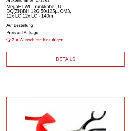
Artikelnummer: 172762
MegaF LWL Trunkkabel, U-
DQ(ZN)BH 12G 50/125µ, OM3,
12x LC 12x LC - 140m
Auf Bestellung
Preis auf Anfrage
Zur Wunschliste hinzufügen
DETAILS