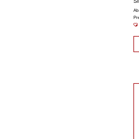
Si
Ab
Pr