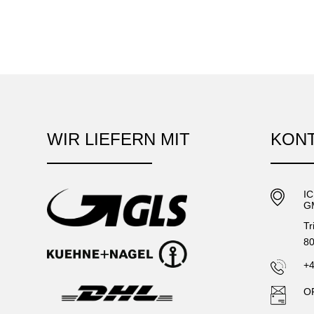
WIR LIEFERN MIT
KON
I
G
Tr
80
+4
O