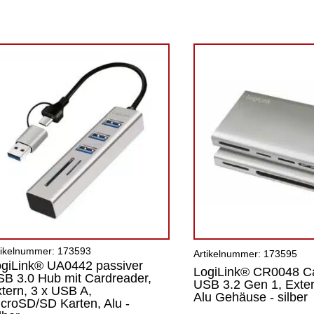
tikelnummer: 173593
Artikelnummer: 173595
giLink® UA0442 passiver
LogiLink® CR0048 C
B 3.0 Hub mit Cardreader,
USB 3.2 Gen 1, Extern
tern, 3 x USB A,
Alu Gehäuse - silber
croSD/SD Karten, Alu -