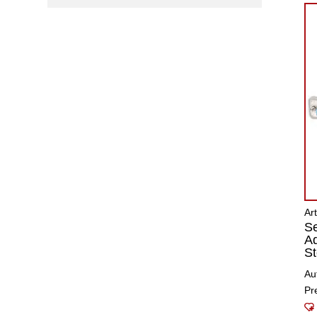
Ar
Se
A
St
Au
Pr