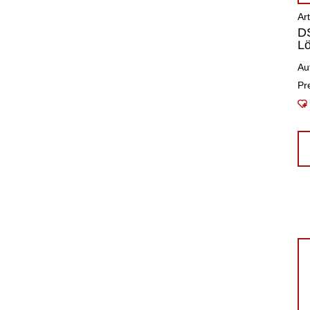
Ar
DS
Lö
Au
Pr