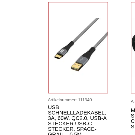
Artikelnummer:
111340
A
USB
M
SCHNELLLADEKABEL,
S
3A, 60W, QC2.0, USB-A
C
STECKER USB-C
S
STECKER, SPACE-
GRAU – 0.5M