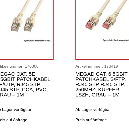
rtikelnummer:
170300
Artikelnummer:
173419
EGAC CAT. 5E
MEGAD CAT. 6 5GBIT
.5GBIT PATCHKABEL
PATCHKABEL S/FTP,
F/UTP, RJ45 STP
RJ45 STP RJ45 STP,
J45 STP, CCA, PVC,
250MHZ, KUPFER,
RAU – 1M
LSZH, GRAU – 1M
b Lager verfügbar
Ab Lager verfügbar
eis auf Anfrage
Preis auf Anfrage