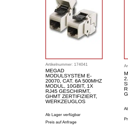
Artikelnummer:
174041
A
MEGAD
M
MODULSYSTEM E-
2
20070, CAT. 6A 500MHZ
S
MODUL, 10GBIT, 1X
R
RJ45 GESCHIRMT,
G
GHMT ZERTIFIZIERT,
WERKZEUGLOS
A
Ab Lager verfügbar
Pr
Preis auf Anfrage