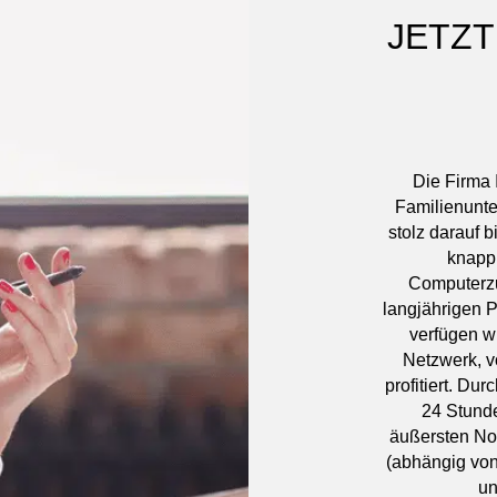
JETZT
Die Firma 
Familienunte
stolz darauf 
knapp 
Computerzu
langjährigen P
verfügen w
Netzwerk, v
profitiert. Du
24 Stunde
äußersten No
(abhängig von
un