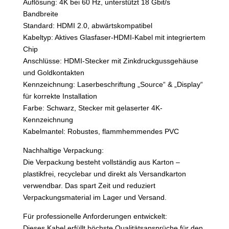
Auflösung: 4K bei 60 Hz, unterstützt 18 Gbit/s
Bandbreite
Standard: HDMI 2.0, abwärtskompatibel
Kabeltyp: Aktives Glasfaser-HDMI-Kabel mit integriertem
Chip
Anschlüsse: HDMI-Stecker mit Zinkdruckgussgehäuse
und Goldkontakten
Kennzeichnung: Laserbeschriftung „Source“ & „Display“
für korrekte Installation
Farbe: Schwarz, Stecker mit gelaserter 4K-
Kennzeichnung
Kabelmantel: Robustes, flammhemmendes PVC
Nachhaltige Verpackung:
Die Verpackung besteht vollständig aus Karton –
plastikfrei, recyclebar und direkt als Versandkarton
verwendbar. Das spart Zeit und reduziert
Verpackungsmaterial im Lager und Versand.
Für professionelle Anforderungen entwickelt:
Dieses Kabel erfüllt höchste Qualitätsansprüche für den