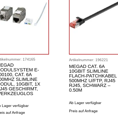
rtikelnummer:
174165
Artikelnummer:
196221
EGAD
MEGAD CAT. 6A
ODULSYSTEM E-
10GBIT SLIMLINE
00100, CAT. 6A
FLACH-PATCHKABEL
00MHZ SLIMLINE
500MHZ U/FTP, RJ45
ODUL, 10GBIT, 1X
RJ45, SCHWARZ –
J45 GESCHIRMT,
0.50M
ERKZEUGLOS
Ab Lager verfügbar
b Lager verfügbar
Preis auf Anfrage
eis auf Anfrage