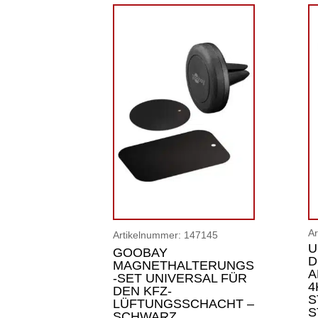
A
Artikelnummer:
147145
U
GOOBAY
D
MAGNETHALTERUNGS
A
-SET UNIVERSAL FÜR
4
DEN KFZ-
S
LÜFTUNGSSCHACHT –
S
SCHWARZ