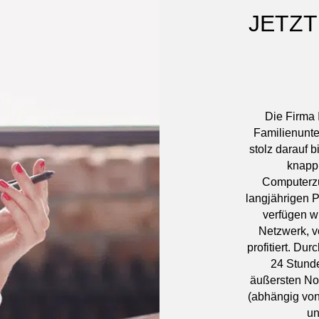
JETZT
Die Firma 
Familienunte
stolz darauf 
knapp 
Computerzu
langjährigen P
verfügen w
Netzwerk, v
profitiert. Du
24 Stunde
äußersten No
(abhängig von
un