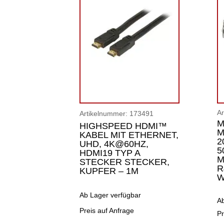
A
Artikelnummer:
173491
M
HIGHSPEED HDMI™
M
KABEL MIT ETHERNET,
2
UHD, 4K@60HZ,
5
HDMI19 TYP A
M
STECKER STECKER,
R
KUPFER – 1M
W
Ab Lager verfügbar
A
Preis auf Anfrage
Pr