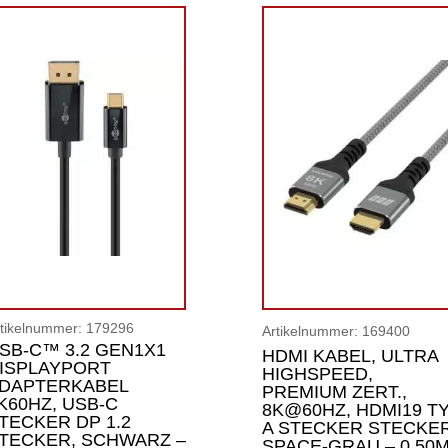
rtikelnummer:
179296
Artikelnummer:
169400
SB-C™ 3.2 GEN1X1
HDMI KABEL, ULTRA
ISPLAYPORT
HIGHSPEED,
DAPTERKABEL
PREMIUM ZERT.,
K60HZ, USB-C
8K@60HZ, HDMI19 T
TECKER DP 1.2
A STECKER STECKER
TECKER, SCHWARZ –
SPACE-GRAU – 0.50