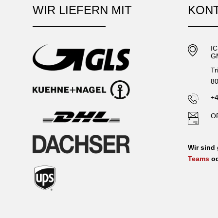
WIR LIEFERN MIT
KON
I
G
Tr
80
+4
O
Wir sind
Teams
o