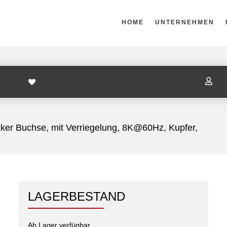
HOME
UNTERNEHMEN
PTER
/
DISPLAYPORT
/
DISPLAYPORT 1.4 VERLÄNGERUNGSKABEL,

cker Buchse, mit Verriegelung, 8K@60Hz, Kupfer,
LAGERBESTAND
Ab Lager verfügbar