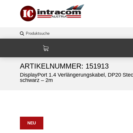
SHOP
/
COMPUTERZUBEHÖR
/
COMPUTERKABEL & ADA
8K@60HZ, KUPFER, SCHWARZ – 2M
ARTIKELNUMMER:
151913
DisplayPort 1.4 Verlängerungskabel, DP20 Ste
schwarz – 2m
NEU