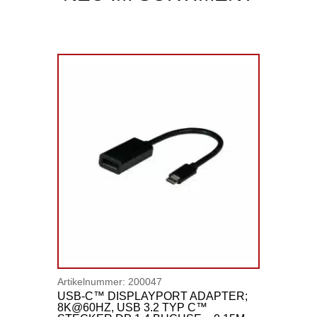
Artikelnummer:
200047
USB-C™ DISPLAYPORT ADAPTER;
8K@60HZ, USB 3.2 TYP C™